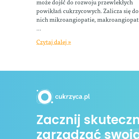
może dojść do rozwoju przewlekłych
powikłań cukrzycowych. Zalicza się do
nich mikroangiopatie, makroangiopat
…
Czytaj dalej »
Zacznij skuteczn
zarządzać swoj