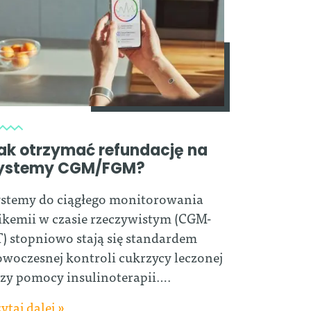
ak otrzymać refundację na
ystemy CGM/FGM?
stemy do ciągłego monitorowania
ikemii w czasie rzeczywistym (CGM-
) stopniowo stają się standardem
woczesnej kontroli cukrzycy leczonej
zy pomocy insulinoterapii….
ytaj dalej »