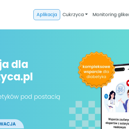
Aplikacja
Cukrzyca
Monitoring glike
a dla
yca.pl
etyków pod postacią