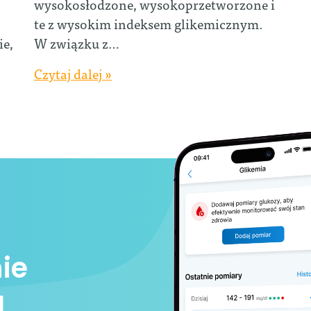
wysokosłodzone, wysokoprzetworzone i
te z wysokim indeksem glikemicznym.
ie,
W związku z…
Czytaj dalej »
ie
ą