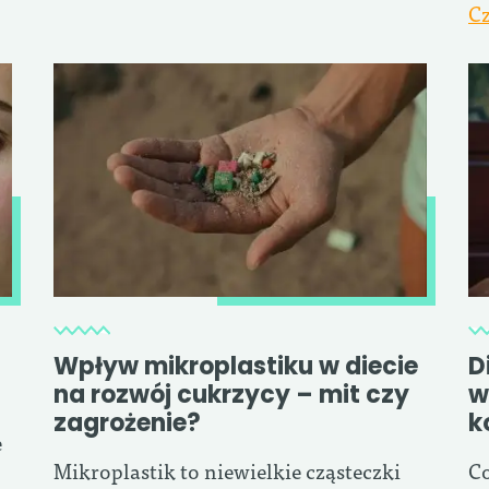
Cz
Wpływ mikroplastiku w diecie
D
na rozwój cukrzycy – mit czy
w
zagrożenie?
k
e
Mikroplastik to niewielkie cząsteczki
Co