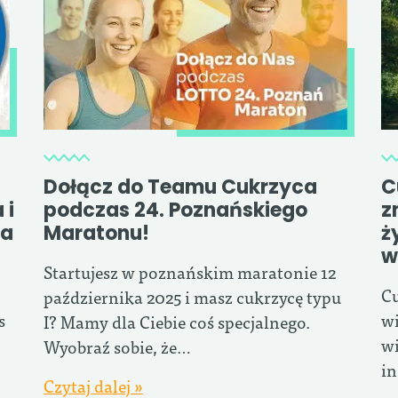
Dołącz do Teamu Cukrzyca
C
 i
podczas 24. Poznańskiego
z
ia
Maratonu!
ż
w
Startujesz w poznańskim maratonie 12
Cu
października 2025 i masz cukrzycę typu
s
wi
I? Mamy dla Ciebie coś specjalnego.
wi
Wyobraź sobie, że…
in
Czytaj dalej »