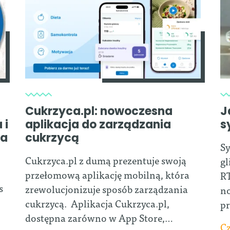
Cukrzyca.pl: nowoczesna
J
 i
aplikacja do zarządzania
s
ia
cukrzycą
Sy
Cukrzyca.pl z dumą prezentuje swoją
gl
przełomową aplikację mobilną, która
RT
s
zrewolucjonizuje sposób zarządzania
no
cukrzycą. Aplikacja Cukrzyca.pl,
pr
dostępna zarówno w App Store,…
Cz