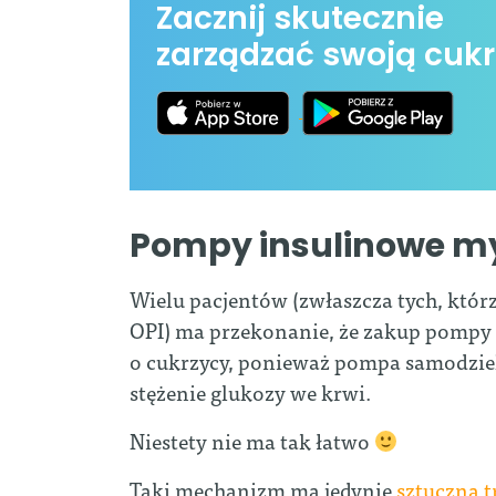
Zacznij skutecznie
zarządzać swoją cukr
Pompy insulinowe myś
Wielu pacjentów (zwłaszcza tych, któr
OPI) ma przekonanie, że zakup pompy 
o cukrzycy, ponieważ pompa samodziel
stężenie glukozy we krwi.
Niestety nie ma tak łatwo
Taki mechanizm ma jedynie
sztuczna t