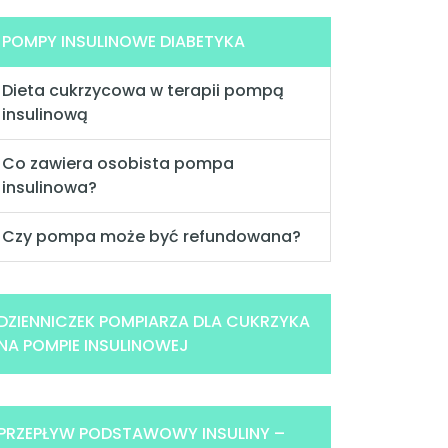
POMPY INSULINOWE DIABETYKA
Dieta cukrzycowa w terapii pompą
insulinową
Co zawiera osobista pompa
insulinowa?
Czy pompa może być refundowana?
DZIENNICZEK POMPIARZA DLA CUKRZYKA
NA POMPIE INSULINOWEJ
PRZEPŁYW PODSTAWOWY INSULINY –