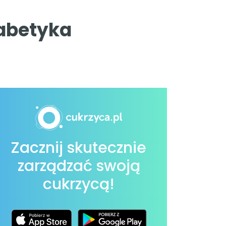
iabetyka
Zacznij skutecznie
zarządzać swoją
cukrzycą!