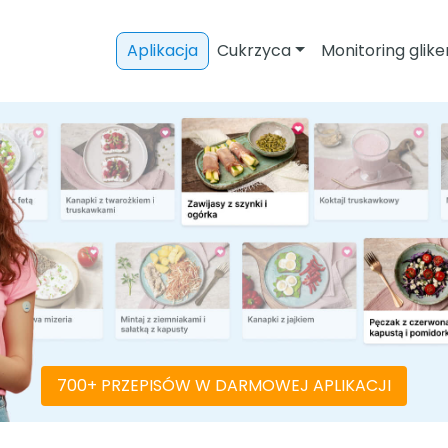
Aplikacja
Cukrzyca
Monitoring glike
700+ PRZEPISÓW W DARMOWEJ APLIKACJI