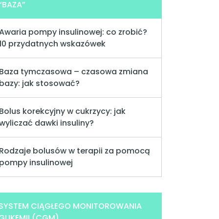
“BAZA”
Awaria pompy insulinowej: co zrobić?
10 przydatnych wskazówek
Baza tymczasowa – czasowa zmiana
bazy: jak stosować?
Bolus korekcyjny w cukrzycy: jak
wyliczać dawki insuliny?
Rodzaje bolusów w terapii za pomocą
pompy insulinowej
SYSTEM CIĄGŁEGO MONITOROWANIA
GLIKEMII (CGM)