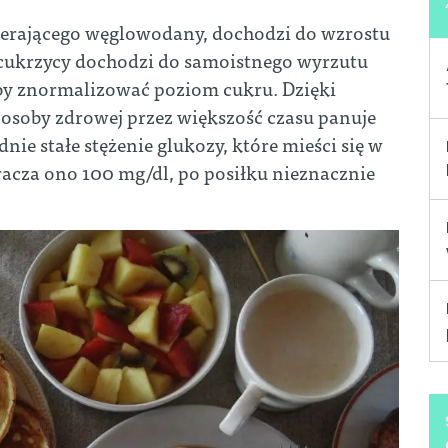
erającego węglowodany, dochodzi do wzrostu
z cukrzycy dochodzi do samoistnego wyrzutu
 aby znormalizować poziom cukru. Dzięki
soby zdrowej przez większość czasu panuje
ie stałe stężenie glukozy, które mieści się w
acza ono 100 mg/dl, po posiłku nieznacznie