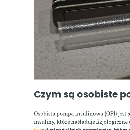
Czym są osobiste p
Osobista pompa insulinowa (OPI) jest
insuliny, które naśladuje fizjologiczne
to
jest
niewielkich rozmiarów, które