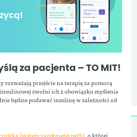
zycą!
lą za pacjenta – TO MIT!
zy rozważają przejście na terapię za pomocą
insulinowej zwolni ich z obowiązku myślenia
nie będzie podawać insulinę w zależności od
rzustka (system zamkniętej pętli)
, o której