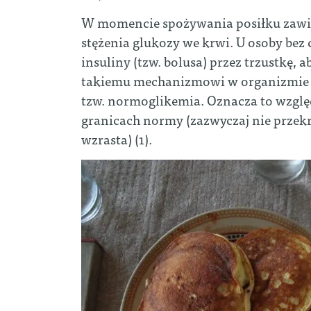
W momencie spożywania posiłku zawi
stężenia glukozy we krwi. U osoby be
insuliny (tzw. bolusa) przez trzustkę,
takiemu mechanizmowi w organizmie o
tzw. normoglikemia. Oznacza to względn
granicach normy (zazwyczaj nie przekr
wzrasta) (1).