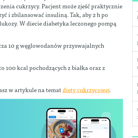
eczenia cukrzycy. Pacjent może zjeść praktycznie
zyć i zbilansować insuliną. Tak, aby 2 h po
glukozy. W diecie diabetyka leczonego pompą
cza 10 g węglowodanów przyswajalnych
to 100 kcal pochodzących z białka oraz z
asz w artykule na temat
diety cukrzycowej
.