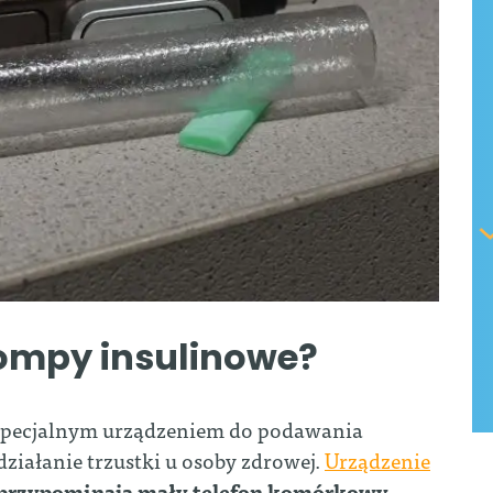
ompy insulinowe?
 specjalnym urządzeniem do podawania
 działanie trzustki u osoby zdrowej.
Urządzenie
 przypominają mały telefon komórkowy.