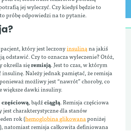
potrafią jej wyleczyć. Czy kiedyś będzie to
to próbę odpowiedzi na to pytanie.
ja?
pacjent, który jest leczony
insuliną
na jakiś
ją odstawić. Czy to oznacza wyleczenie? Otóż,
 określa się
remisją
. Jest to czas, w którym
nsulinę. Należy jednak pamiętać, że remisja
 ponieważ możliwy jest “nawrót” choroby, co
ne większe dawki insuliny.
ę częściową
, bądź
ciągłą
. Remisja częściowa
y jest charakterystyczne dla stanów
eden rok (
hemoglobina glikowana
poniżej
), natomiast remisja całkowita definiowana