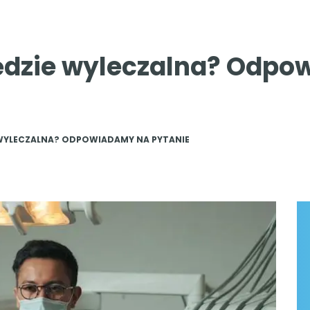
ędzie wyleczalna? Odp
 WYLECZALNA? ODPOWIADAMY NA PYTANIE