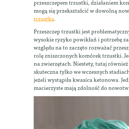
przeszczepem trzustki, działaniem ko
mogą się przekształcić w dowolną no
trzustką
.
Przeszczep trzustki jest problematycz
wysokie ryzyko powikłań i potrzebę 
względu na to zaczęto rozważać przes
rolę zniszczonych komórek trzustki. 
na zwierzętach. Niestety, tutaj również 
skuteczna tylko we wczesnych stadiach
jeżeli wystąpiła kwasica ketonowa. Je
macierzyste mają zdolność do nowot