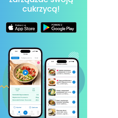
cukrzycą!