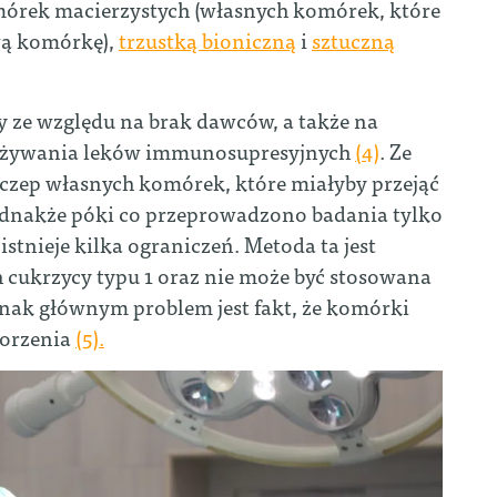
mórek macierzystych (własnych komórek, które
wą komórkę),
trzustką bioniczną
i
sztuczną
ny ze względu na brak dawców, a także na
zażywania leków immunosupresyjnych
(4)
. Ze
zczep własnych komórek, które miałyby przejąć
Jednakże póki co przeprowadzono badania tylko
istnieje kilka ograniczeń. Metoda ta jest
 cukrzycy typu 1 oraz nie może być stosowana
dnak głównym problem jest fakt, że komórki
worzenia
(5).