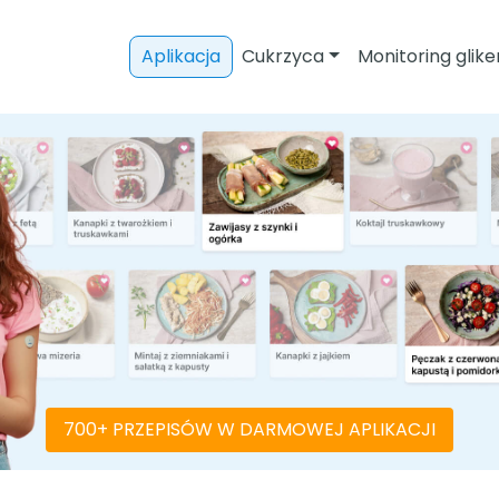
Aplikacja
Cukrzyca
Monitoring glike
700+ PRZEPISÓW W DARMOWEJ APLIKACJI