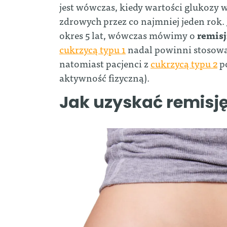
jest wówczas, kiedy wartości glukozy 
zdrowych przez co najmniej jeden rok. 
okres 5 lat, wówczas mówimy o
remisj
cukrzycą typu 1
nadal powinni stosować 
natomiast pacjenci z
cukrzycą typu 2
po
aktywność fizyczną).
Jak uzyskać remisję