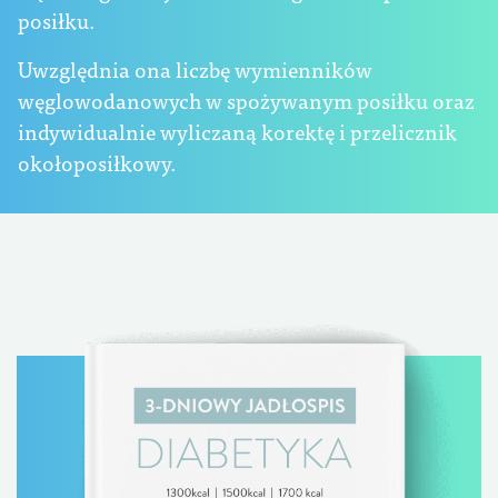
posiłku.
Uwzględnia ona liczbę wymienników
węglowodanowych w spożywanym posiłku oraz
indywidualnie wyliczaną korektę i przelicznik
okołoposiłkowy.