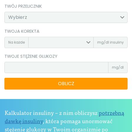
TWÓJ PRZELICZNIK
TWOJA KOREKTA
Na każde
mg/dl insuliny
TWOJE STĘŻENIE GLUKOZY
mg/dl
OBLICZ
Kalkulator insuliny – z nim obliczysz
potrzebną
dawkę insuliny
, która pomaga unormować
stężenie glukozy w Twoim organizmie po