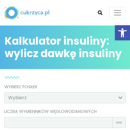
Ot
Kalkulator insuliny:
SZUKAJ
wylicz dawkę insuliny
WYBIERZ POSIŁEK
LICZBA WYMIENNIKÓW WĘGLOWODANOWYCH
ww