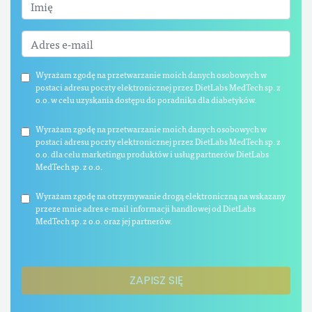
Wyrażam zgodę na przetwarzanie moich danych osobowych w
postaci adresu poczty elektronicznej przez DietLabs MedTech sp. z
o.o. w celu uzyskania dostępu do poradnika dla diabetyków.
Wyrażam zgodę na przetwarzanie moich danych osobowych w
postaci adresu poczty elektronicznej przez DietLabs MedTech sp. z
o.o. dla celu marketingu produktów i usług partnerów DietLabs
MedTech sp. z o.o.
Wyrażam zgodę na otrzymywanie drogą elektroniczną na wskazany
przeze mnie adres e-mail informacji handlowej od DietLabs
MedTech sp. z o.o. oraz jej partnerów.