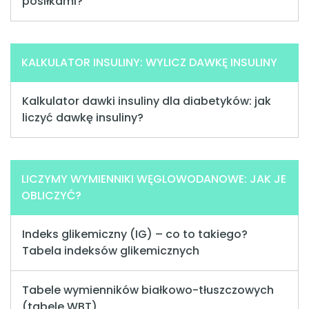
posiłkami?
KALKULATOR INSULINY: WYLICZ DAWKĘ INSULINY
Kalkulator dawki insuliny dla diabetyków: jak
liczyć dawkę insuliny?
LICZYMY WYMIENNIKI WĘGLOWODANOWE: JAK JE
OBLICZYĆ?
Indeks glikemiczny (IG) – co to takiego?
Tabela indeksów glikemicznych
Tabele wymienników białkowo-tłuszczowych
(tabele WBT)