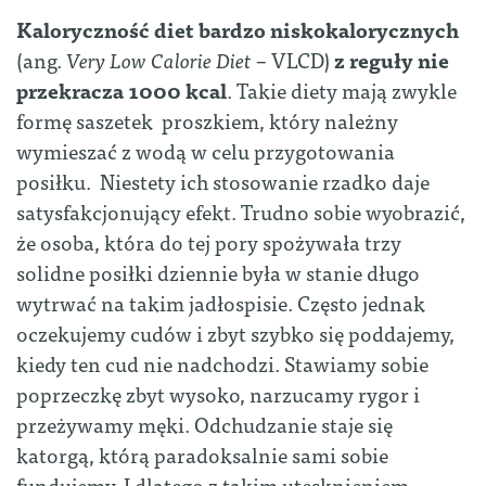
Kaloryczność diet bardzo niskokalorycznych
(ang.
Very Low Calorie Diet
– VLCD)
z reguły nie
przekracza 1000 kcal
. Takie diety mają zwykle
formę saszetek proszkiem, który należny
wymieszać z wodą w celu przygotowania
posiłku. Niestety ich stosowanie rzadko daje
satysfakcjonujący efekt. Trudno sobie wyobrazić,
że osoba, która do tej pory spożywała trzy
solidne posiłki dziennie była w stanie długo
wytrwać na takim jadłospisie. Często jednak
oczekujemy cudów i zbyt szybko się poddajemy,
kiedy ten cud nie nadchodzi. Stawiamy sobie
poprzeczkę zbyt wysoko, narzucamy rygor i
przeżywamy męki. Odchudzanie staje się
katorgą, którą paradoksalnie sami sobie
fundujemy. I dlatego z takim utęsknieniem