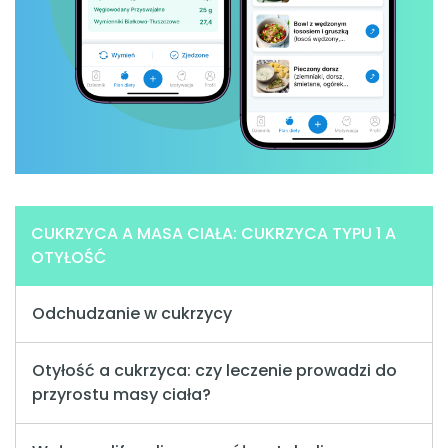
CUKRZYCA A MASA CIAŁA: CUKRZYCA TYPU 1 A
OTYŁOŚĆ
Odchudzanie w cukrzycy
Otyłość a cukrzyca: czy leczenie prowadzi do
przyrostu masy ciała?