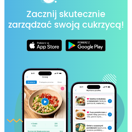
Zacznij skutecznie
zarządzać swoją cukrzycą!