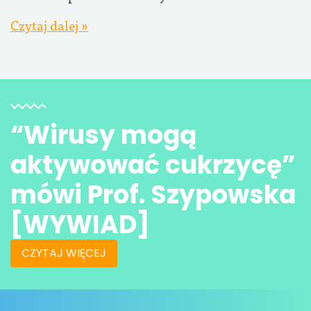
Czytaj dalej »
“Wirusy mogą
aktywować cukrzycę”
mówi Prof. Szypowska
[WYWIAD]
CZYTAJ WIĘCEJ