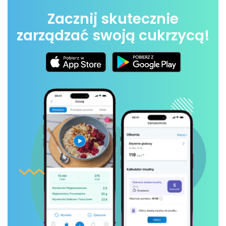
Zacznij skutecznie
zarządzać swoją cukrzycą!