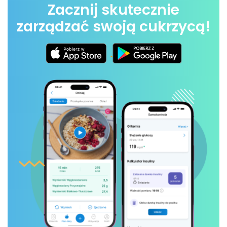
Zacznij skutecznie
zarządzać swoją cukrzycą!