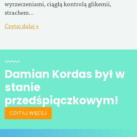
wyrzeczeniami, ciągłą kontrolą glikemii,
strachem…
Czytaj dalej »
Damian Kordas był w
stanie
przedśpiączkowym!
CZYTAJ WIĘCEJ