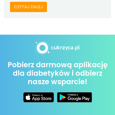
CZYTAJ DALEJ
Pobierz darmową aplikację
dla diabetyków i odbierz
nasze wsparcie!