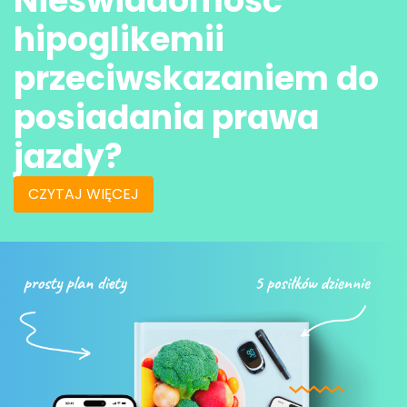
Nieświadomość
hipoglikemii
przeciwskazaniem do
posiadania prawa
jazdy?
CZYTAJ WIĘCEJ