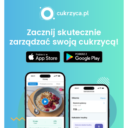
Zacznij skutecznie
zarządzać swoją cukrzycą!