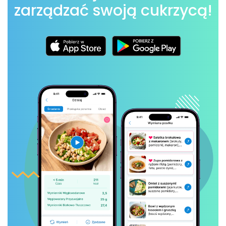
zarządzać swoją cukrzycą!