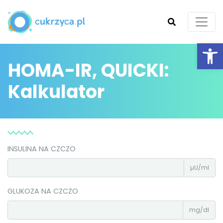
Ot
HOMA-IR, QUICKI:
SZUKAJ
Kalkulator
INSULINA NA CZCZO
µU/ml
GLUKOZA NA CZCZO
mg/dl