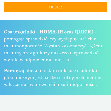
OBLICZ
Oba wskaźniki –
HOMA-IR
oraz
QUICKI
–
pomagają sprawdzić, czy występuje u Ciebie
insulinooporność. Wystarczy oznaczyć stężenie
insuliny oraz glukozy na czczo i wprowadzić
wyniki w odpowiednie miejsca.
Pamiętaj
: dieta o niskim indeksie i ładunku
glikemicznym jest bardzo istotnym elementem
w leczeniu i w prewencji insulinooporności.