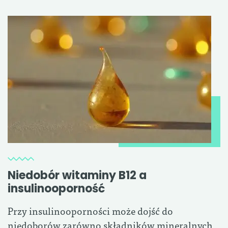
Niedobór witaminy B12 a
insulinooporność
Przy insulinooporności może dojść do
niedoborów zarówno składników mineralnych