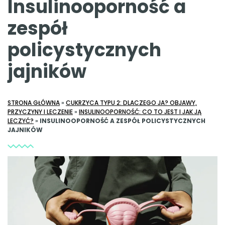
Insulinooporność a
zespół
policystycznych
jajników
STRONA GŁÓWNA
»
CUKRZYCA TYPU 2: DLACZEGO JA? OBJAWY,
PRZYCZYNY I LECZENIE
»
INSULINOOPORNOŚĆ: CO TO JEST I JAK JĄ
LECZYĆ?
»
INSULINOOPORNOŚĆ A ZESPÓŁ POLICYSTYCZNYCH
JAJNIKÓW