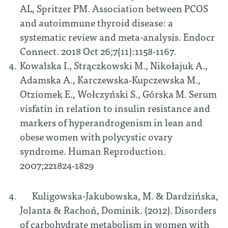
AL, Spritzer PM. Association between PCOS
and autoimmune thyroid disease: a
systematic review and meta-analysis. Endocr
Connect. 2018 Oct 26;7(11):1158-1167.
Kowalska I., Strączkowski M., Nikołajuk A.,
Adamska A., Karczewska‑Kupczewska M.,
Otziomek E., Wołczyński S., Górska M. Serum
visfatin in relation to insulin resistance and
markers of hyperandrogenism in lean and
obese women with polycystic ovary
syndrome. Human Reproduction.
2007;221824‑1829
Kuligowska-Jakubowska, M. & Dardzińska,
Jolanta & Rachoń, Dominik. (2012). Disorders
of carbohydrate metabolism in women with