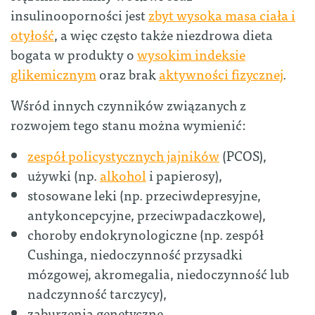
insulinooporności jest
zbyt wysoka masa ciała i
otyłość
, a więc często także niezdrowa dieta
bogata w produkty o
wysokim indeksie
glikemicznym
oraz brak
aktywności fizycznej
.
Wśród innych czynników związanych z
rozwojem tego stanu można wymienić:
zespół policystycznych jajników
(PCOS),
używki (np.
alkohol
i papierosy),
stosowane leki (np. przeciwdepresyjne,
antykoncepcyjne, przeciwpadaczkowe),
choroby endokrynologiczne (np. zespół
Cushinga, niedoczynność przysadki
mózgowej, akromegalia, niedoczynność lub
nadczynność tarczycy),
zaburzenia genetyczne.