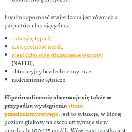
Insulinooporność stwierdzana jest również u
pacjentów chorujących na:
cukrzycę typu 2
,
niewydolność nerek
,
niealkoholowe stłuszczenie wątroby
(NAFLD),
obturacyjny bezdech senny oraz
nadciśnienie tętnicze.
Hiperinsulinemię obserwuje się także w
przypadku wystąpienia
stanu
przedcukrzycowego
. Jest to sytuacja, w której
poziom glukozy na czczo utrzymuje się w
przedziale 100-125 mg/dL. Wówczas trzustka jest