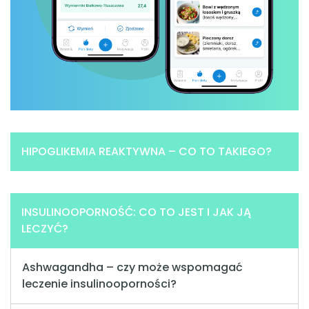
HIPOGLIKEMIA REAKTYWNA – CO TO TAKIEGO?
INSULINOOPORNOŚĆ: CO TO JEST I JAK JĄ
LECZYĆ?
Ashwagandha – czy może wspomagać
leczenie insulinooporności?