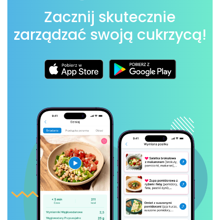
Zacznij skutecznie
zarządzać swoją cukrzycą!