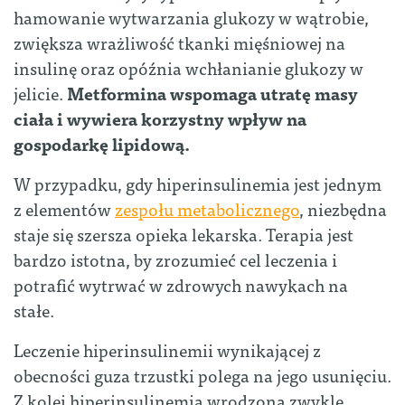
hamowanie wytwarzania glukozy w wątrobie,
zwiększa wrażliwość tkanki mięśniowej na
insulinę oraz opóźnia wchłanianie glukozy w
jelicie.
Metformina wspomaga utratę masy
ciała i wywiera korzystny wpływ na
gospodarkę lipidową.
W przypadku, gdy hiperinsulinemia jest jednym
z elementów
zespołu metabolicznego
, niezbędna
staje się szersza opieka lekarska. Terapia jest
bardzo istotna, by zrozumieć cel leczenia i
potrafić wytrwać w zdrowych nawykach na
stałe.
Leczenie hiperinsulinemii wynikającej z
obecności guza trzustki polega na jego usunięciu.
Z kolei hiperinsulinemia wrodzona zwykle