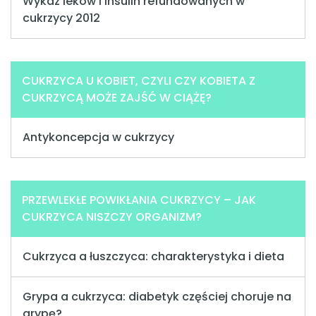
Wykaz leków i insulin refundowanych w
cukrzycy 2012
CUKRZYCA U KOBIET, CZYLI CZY KOBIETA Z
CUKRZYCĄ MOŻE ZAJŚĆ W CIĄŻĘ?
Antykoncepcja w cukrzycy
PRZEWLEKŁE POWIKŁANIA CUKRZYCY – JAK
CUKRZYCA NISZCZY ORGANIZM?
Cukrzyca a łuszczyca: charakterystyka i dieta
Grypa a cukrzyca: diabetyk częściej choruje na
grypę?