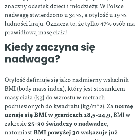
znaczny odsetek dzieci i młodzieży. W Polsce
nadwagę stwierdzono u 34 %, a otyłość u 19 %
ludności kraju. Oznacza to, że tylko 47% osób ma
prawidłową masę ciała!
Kiedy zaczyna się
nadwaga?
Otyłość definiuje się jako nadmierny wskaźnik
BMI (body mass index), który jest stosunkiem
masy ciała (kg) do wzrostu w metrach
podniesionych do kwadratu (kg/m^2). Za
normę
uznaje się BMI w granicach 18,5-24,9
, BMI w
zakresie
25-30 świadczy o nadwadze
,
natomiast
BMI powyżej 30 wskazuje już