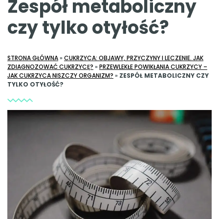
Zespół metaboliczny
czy tylko otyłość?
STRONA GŁÓWNA
»
CUKRZYCA: OBJAWY, PRZYCZYNY I LECZENIE. JAK
ZDIAGNOZOWAĆ CUKRZYCĘ?
»
PRZEWLEKŁE POWIKŁANIA CUKRZYCY –
JAK CUKRZYCA NISZCZY ORGANIZM?
»
ZESPÓŁ METABOLICZNY CZY
TYLKO OTYŁOŚĆ?