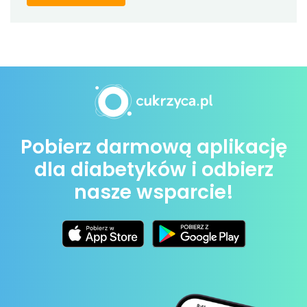
Pobierz darmową aplikację
dla diabetyków i odbierz
nasze wsparcie!