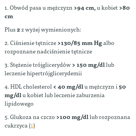
1. Obwód pasa u mężczyzn
>94 cm,
u kobiet
>80
cm
Plus
2
z wyżej wymienionych:
2. Ciśnienie tętnicze
>130/85
mm Hg
albo
rozpoznane nadciśnienie tętnicze
3. Stężenie trójglicerydów
> 150 mg/dl
lub
leczenie hipertrójglicerydemii
4. HDL cholesterol
< 40 mg/dl
u mężczyzn i
50
mg/dl
u kobiet lub leczenie zaburzenia
lipidowego
5. Glukoza na czczo
>100 mg/dl
lub rozpoznana
cukrzyca (
1
)