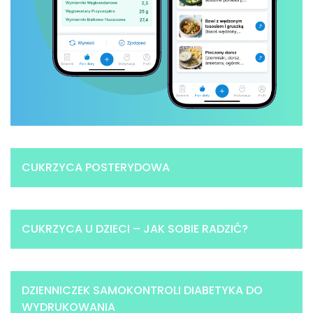
CUKRZYCA POSTERYDOWA
CUKRZYCA U DZIECI – JAK SOBIE RADZIĆ?
DZIENNICZEK SAMOKONTROLI DIABETYKA DO
WYDRUKOWANIA