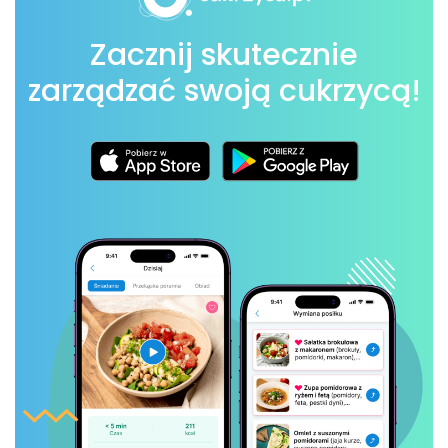
Zacznij skutecznie
zarządzać swoją cukrzycą!