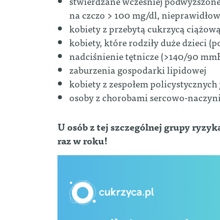
stwierdzane wcześniej podwyższone
na czczo > 100 mg/dl, nieprawidłowa
kobiety z przebytą cukrzycą ciążową
kobiety, które rodziły duże dzieci 
nadciśnienie tętnicze (>140/90 mm
zaburzenia gospodarki lipidowej
kobiety z zespołem policystycznych
osoby z chorobami sercowo-naczyn
U osób z tej szczególnej grupy ryzy
raz w roku!