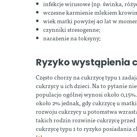
infekcje wirusowe (np. świnka, różyc
wczesne karmienie mlekiem krowi
wiek matki powyżej 40 lat w momen
czynniki stresogenne;
narażenie na toksyny;
Ryzyko wystąpienia 
Często chorzy na cukrzycę typu 1 zada
cukrzycy u ich dzieci. Na to pytanie n
populacjo ogólnej wynosi około 0,15%
około 2% jednak, gdy cukrzycę u matki
rozwoju cukrzycy u potomstwa wzrasta 
takich rodzin rozwinie cukrzycę przed
cukrzycę typu 1 to ryzyko posiadania
(
2
).