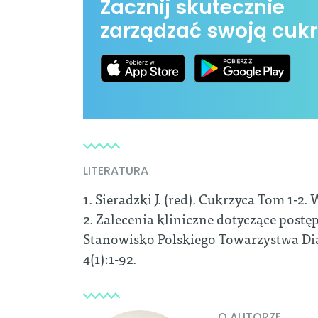
Zacznij skutecznie
zarządzać swoją cukr
LITERATURA
1. Sieradzki J. (red). Cukrzyca Tom 1-2
2. Zalecenia kliniczne dotyczące post
Stanowisko Polskiego Towarzystwa Dia
4(1):1-92.
O AUTORZE