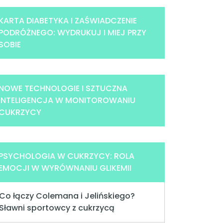
KARTA DIABETYKA I ZAŚWIADCZENIE
PODRÓŻNEGO: WYDRUKUJ I MIEJ PRZY
SOBIE
NOWE TECHNOLOGIE I SZTUCZNA
INTELIGENCJA W MONITOROWANIU
CUKRZYCY
PSYCHOLOGIA W CUKRZYCY: ROLA
EMOCJI W WYRÓWNANIU GLIKEMII
Co łączy Colemana i Jelińskiego?
Sławni sportowcy z cukrzycą