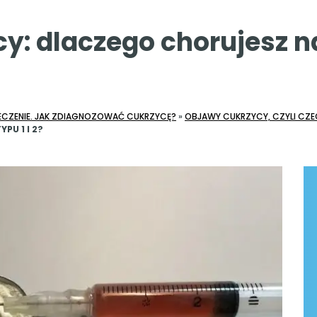
y: dlaczego chorujesz na
LECZENIE. JAK ZDIAGNOZOWAĆ CUKRZYCĘ?
»
OBJAWY CUKRZYCY, CZYLI CZ
PU 1 I 2?