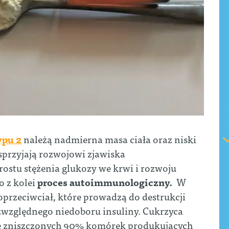
ypu 2
należą nadmierna masa ciała oraz niski
 sprzyjają rozwojowi zjawiska
ostu stężenia glukozy we krwi i rozwoju
o z kolei
proces autoimmunologiczny.
W
przeciwciał, które prowadzą do destrukcji
ezwzględnego niedoboru insuliny. Cukrzyca
aje zniszczonych 90% komórek produkujących