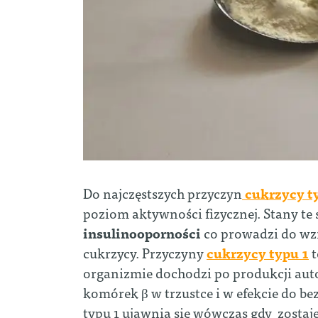
Do najczęstszych przyczyn
cukrzycy t
poziom aktywności fizycznej. Stany te
insulinooporności
co prowadzi do wzr
cukrzycy. Przyczyny
cukrzycy typu 1
t
organizmie dochodzi po produkcji auto
komórek β w trzustce i w efekcie do b
typu 1 ujawnia się wówczas gdy zost