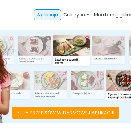
Aplikacja
Cukrzyca
Monitoring glike
700+ PRZEPISÓW W DARMOWEJ APLIKACJI