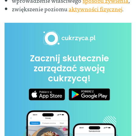
wprowadzenie właściwego
sposobu żywienia
,
zwiększenie poziomu
aktywności fizycznej
.
Zacznij skutecznie
zarządzać swoją
cukrzycą!