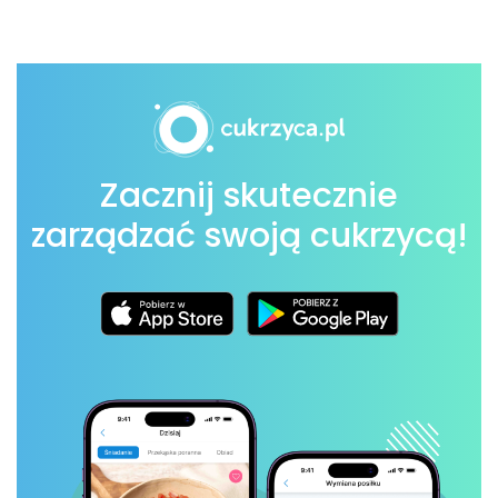
Zacznij skutecznie
zarządzać swoją cukrzycą!