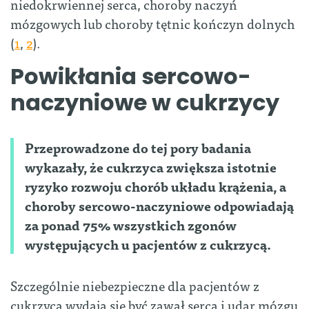
niedokrwiennej serca, choroby naczyń
mózgowych lub choroby tętnic kończyn dolnych
(
1
,
2
).
Powikłania sercowo-
naczyniowe w cukrzycy
Przeprowadzone do tej pory badania
wykazały, że
cukrzyca zwiększa istotnie
ryzyko rozwoju chorób układu krążenia
,
a
choroby sercowo-naczyniowe odpowiadają
za ponad 75% wszystkich zgonów
występujących u pacjentów z cukrzycą
.
Szczególnie niebezpieczne dla pacjentów z
cukrzycą wydają się być zawał serca i udar mózgu