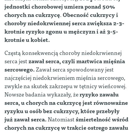
jednostki chorobowej umiera ponad 50%
chorych na cukrzycę
.
Obecność cukrzycy i
choroby niedokrwiennej serca zwiększa 2-3-
krotnie ryzyko zgonu u mężczyzn i aż 3-5-
krotnie u kobiet.
Częstą konsekwencją choroby niedokrwiennej
serca jest
zawał serca, czyli martwica mięśnia
sercowego.
Zawał serca spowodowany jest
najczęściej niedokrwieniem mięśnia sercowego,
zwykle na skutek zakrzepu w tętnicy wieńcowej.
Nowsze badania wykazały, że
ryzyko zawału
serca, u chorych na cukrzycę jest równoważne
ryzyku u osób bez cukrzycy, które przebyły
już zawał serca.
Natomiast
śmiertelność wśród
chorych na cukrzycę w trakcie ostrego zawału