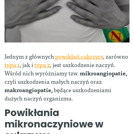
Jednym z głównych
powikłań cukrzycy
, zarówno
typu 1
, jak i
typu 2
, jest uszkodzenie naczyń.
Wśród nich wyróżniamy tzw.
mikroangiopatie,
czyli uszkodzenia małych naczyń oraz
makroangiopatie,
będące uszkodzeniami
dużych naczyń organizmu.
Powikłania
mikronaczyniowe w