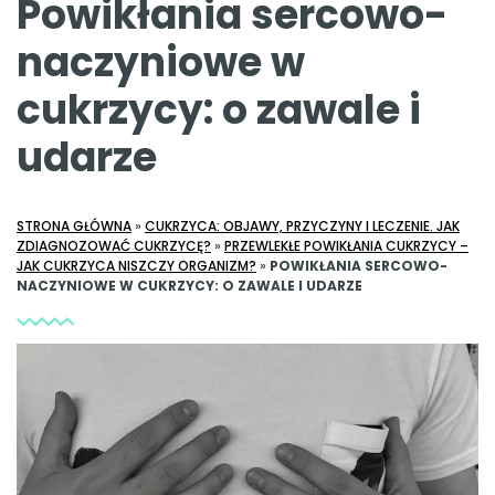
Powikłania sercowo-
naczyniowe w
cukrzycy: o zawale i
udarze
STRONA GŁÓWNA
»
CUKRZYCA: OBJAWY, PRZYCZYNY I LECZENIE. JAK
ZDIAGNOZOWAĆ CUKRZYCĘ?
»
PRZEWLEKŁE POWIKŁANIA CUKRZYCY –
JAK CUKRZYCA NISZCZY ORGANIZM?
»
POWIKŁANIA SERCOWO-
NACZYNIOWE W CUKRZYCY: O ZAWALE I UDARZE