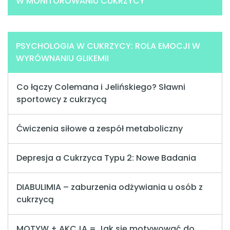
W MONITOROWANIU CUKRZYCY
PSYCHOLOGIA W CUKRZYCY: ROLA EMOCJI W
WYRÓWNANIU GLIKEMII
Co łączy Colemana i Jelińskiego? Sławni
sportowcy z cukrzycą
Ćwiczenia siłowe a zespół metaboliczny
Depresja a Cukrzyca Typu 2: Nowe Badania
DIABULIMIA – zaburzenia odżywiania u osób z
cukrzycą
MOTYW + AKCJA = Jak się motywować do