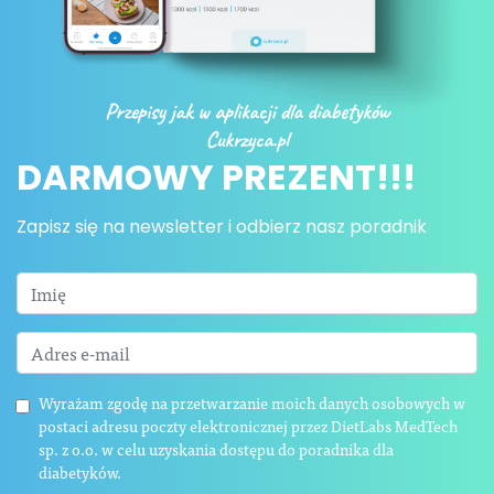
DARMOWY PREZENT!!!
Zapisz się na newsletter i odbierz nasz poradnik
Wyrażam zgodę na przetwarzanie moich danych osobowych w
postaci adresu poczty elektronicznej przez DietLabs MedTech
sp. z o.o. w celu uzyskania dostępu do poradnika dla
diabetyków.