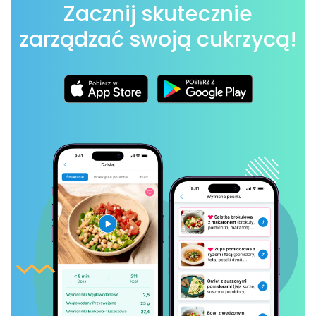
Zacznij skutecznie
zarządzać swoją cukrzycą!