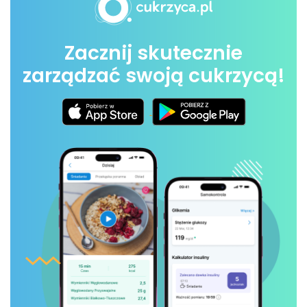
Zacznij skutecznie
zarządzać swoją cukrzycą!