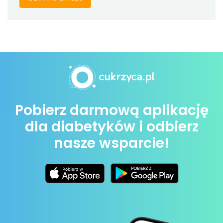
Pobierz darmową aplikację
dla diabetyków i odbierz
nasze wsparcie!