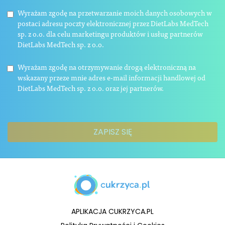
Wyrażam zgodę na przetwarzanie moich danych osobowych w
postaci adresu poczty elektronicznej przez DietLabs MedTech
sp. z o.o. dla celu marketingu produktów i usług partnerów
DietLabs MedTech sp. z o.o.
Wyrażam zgodę na otrzymywanie drogą elektroniczną na
wskazany przeze mnie adres e-mail informacji handlowej od
DietLabs MedTech sp. z o.o. oraz jej partnerów.
APLIKACJA CUKRZYCA.PL