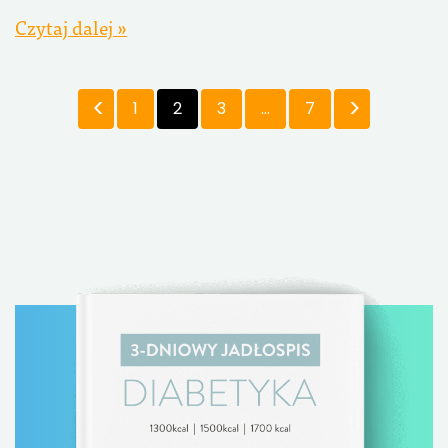
Czytaj dalej »
1
2
3
…
7