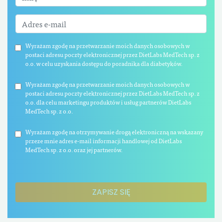
Wyrażam zgodę na przetwarzanie moich danych osobowych w
postaci adresu poczty elektronicznej przez DietLabs MedTech sp. z
o.o. w celu uzyskania dostępu do poradnika dla diabetyków.
Wyrażam zgodę na przetwarzanie moich danych osobowych w
postaci adresu poczty elektronicznej przez DietLabs MedTech sp. z
o.o. dla celu marketingu produktów i usług partnerów DietLabs
MedTech sp. z o.o.
Wyrażam zgodę na otrzymywanie drogą elektroniczną na wskazany
przeze mnie adres e-mail informacji handlowej od DietLabs
MedTech sp. z o.o. oraz jej partnerów.