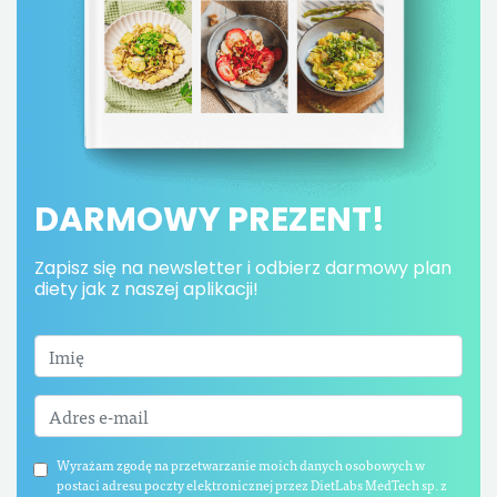
DARMOWY PREZENT!
Zapisz się na newsletter i odbierz darmowy plan
diety jak z naszej aplikacji!
Wyrażam zgodę na przetwarzanie moich danych osobowych w
postaci adresu poczty elektronicznej przez DietLabs MedTech sp. z