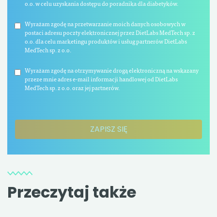
o.o. w celu uzyskania dostępu do poradnika dla diabetyków.
Wyrażam zgodę na przetwarzanie moich danych osobowych w
postaci adresu poczty elektronicznej przez DietLabs MedTech sp. z
o.o. dla celu marketingu produktów i usług partnerów DietLabs
MedTech sp. z o.o.
Wyrażam zgodę na otrzymywanie drogą elektroniczną na wskazany
przeze mnie adres e-mail informacji handlowej od DietLabs
MedTech sp. z o.o. oraz jej partnerów.
Przeczytaj także