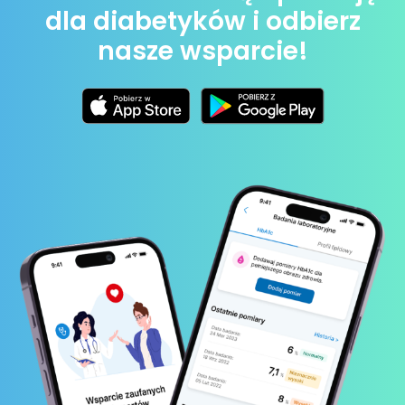
dla diabetyków i odbierz
nasze wsparcie!