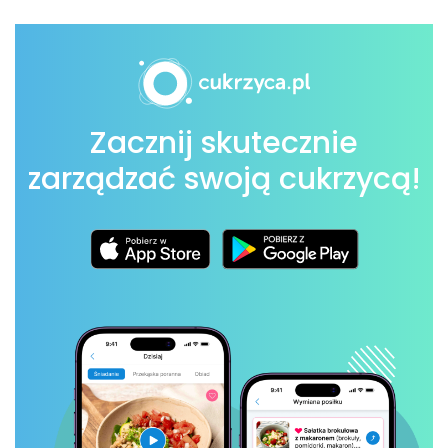
Zacznij skutecznie
zarządzać swoją cukrzycą!