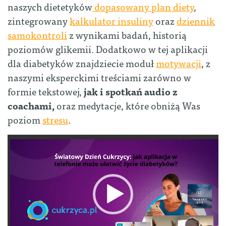
naszych dietetyków
dopasowany plan diety
,
zintegrowany
kalkulator insuliny
oraz
dziennik
samokontroli
z wynikami badań, historią
poziomów glikemii. Dodatkowo w tej aplikacji
dla diabetyków znajdziecie moduł
motywacji
, z
naszymi eksperckimi treściami zarówno w
formie tekstowej,
jak i spotkań audio z
coachami,
oraz medytacje, które obniżą Was
poziom
stresu
.
Odtwarzacz
video