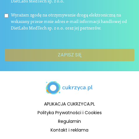
DietLabs MedTech sp. z o.o.
Wyrażam zgodę na otrzymywanie drogą elektroniczną na
wskazany przeze mnie adres e-mail informacji handlowej od
DietLabs MedTech sp. z o.o. oraz jej partnerów.
APLIKACJA CUKRZYCA.PL
Polityka Prywatności i Cookies
Regulamin
Kontakt i reklama