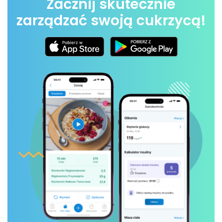
Zacznij skutecznie
zarządzać swoją cukrzycą!