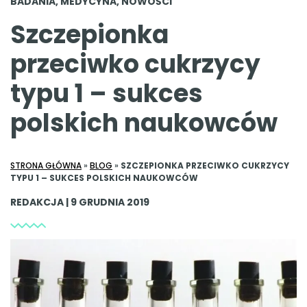
BADANIA
,
MEDYCYNA
,
NOWOŚCI
Szczepionka
przeciwko cukrzycy
typu 1 – sukces
polskich naukowców
STRONA GŁÓWNA
»
BLOG
»
SZCZEPIONKA PRZECIWKO CUKRZYCY
TYPU 1 – SUKCES POLSKICH NAUKOWCÓW
REDAKCJA | 9 GRUDNIA 2019