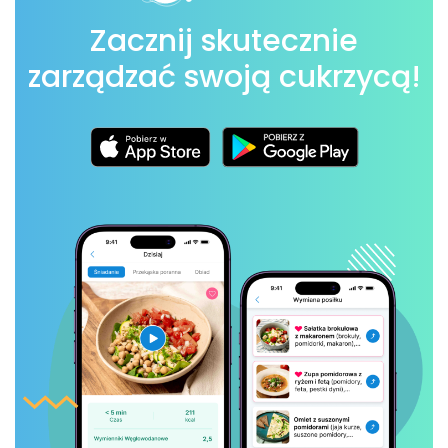
Zacznij skutecznie
zarządzać swoją cukrzycą!