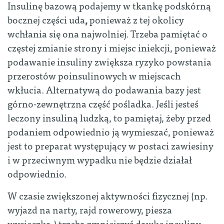
Insulinę bazową podajemy w tkankę podskórną
bocznej części uda
,
ponieważ z tej okolicy
wchłania się ona najwolniej. Trzeba pamiętać o
częstej zmianie strony i miejsc iniekcji, ponieważ
podawanie insuliny zwiększa ryzyko powstania
przerostów poinsulinowych w miejscach
wkłucia. Alternatywą do podawania bazy jest
górno-zewnętrzna część pośladka. Jeśli jesteś
leczony insuliną ludzką, to pamiętaj, żeby przed
podaniem odpowiednio ją wymieszać, ponieważ
jest to preparat występujący w postaci zawiesiny
i w przeciwnym wypadku nie będzie działał
odpowiednio.
W czasie zwiększonej aktywności fizycznej (np.
wyjazd na narty, rajd rowerowy, piesza
wycieczka,) trzeba zmniejszyć dawkę insuliny