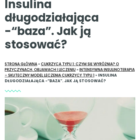
Insulina
długodziałająca
-“baza”. Jak ją
stosować?
STRONA GŁÓWNA
»
CUKRZYCA TYPU 1: CZYM SIĘ WYRÓŻNIA? O
PRZYCZYNACH, OBJAWACH I LECZENIU
»
INTENSYWNA INSULINOTERAPIA
– SKUTECZNY MODEL LECZENIA CUKRZYCY TYPU 1
»
INSULINA
DŁUGODZIAŁAJĄCA -“BAZA”. JAK JĄ STOSOWAĆ?