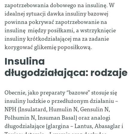
zapotrzebowania dobowego na insulinę. W
idealnej sytuacji dawka insuliny bazowej
powinna pokrywać zapotrzebowanie na
insulinę między posiłkami, a wstrzyknięcie
insuliny krótkodziałającej ma za zadanie
korygować glikemię poposiłkową.
Insulina
długodziałająca: rodzaje
Obecnie, jako preparaty “bazowe” stosuje się
insuliny ludzkie o przedłużonym działaniu –
NPH (Insulatard, Humulin N, Gensulin N,
Polhumin N, Insuman Basal) oraz analogi
długodziałające (glargina – Lantus, Abasaglar i
Toujeo; detemir – Levemir oraz degludec –