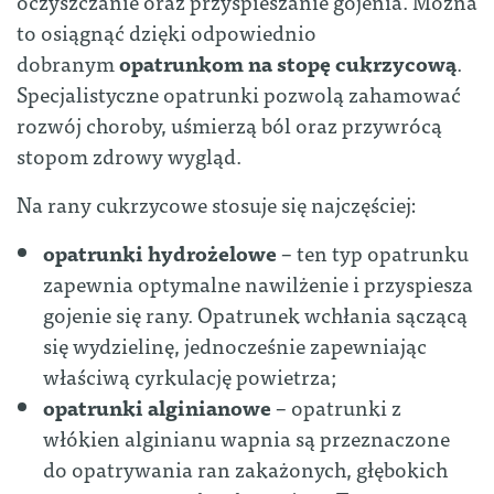
oczyszczanie oraz przyspieszanie gojenia. Można
to osiągnąć dzięki odpowiednio
dobranym
opatrunkom na stopę cukrzycową
.
Specjalistyczne opatrunki pozwolą zahamować
rozwój choroby, uśmierzą ból oraz przywrócą
stopom zdrowy wygląd.
Na rany cukrzycowe stosuje się najczęściej:
opatrunki hydrożelowe
– ten typ opatrunku
zapewnia optymalne nawilżenie i przyspiesza
gojenie się rany. Opatrunek wchłania sączącą
się wydzielinę, jednocześnie zapewniając
właściwą cyrkulację powietrza;
opatrunki alginianowe
– opatrunki z
włókien alginianu wapnia są przeznaczone
do opatrywania ran zakażonych, głębokich