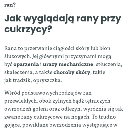
ran?
Jak wyglądają rany przy
cukrzycy?
Rana to przerwanie ciągłości skóry lub błon
śluzowych. Jej głównymi przyczynami mogą
być
oparzenia
i
urazy
mechaniczne
: stłuczenia,
skaleczenia, a także
choroby
skóry
, takie
jak trądzik, opryszczka.
Wśród podstawowych rodzajów ran
przewlekłych, obok żylnych bądź tętniczych
owrzodzeń goleni oraz odleżyn, wyróżnia się tak
zwane rany cukrzycowe na nogach. To trudno
gojące, powikłane owrzodzenia występujące w