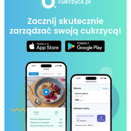
Zacznij skutecznie
zarządzać swoją cukrzycą!