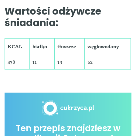
Wartości odżywcze
śniadania:
KCAL
białko
tłuszcze
węglowodany
438
11
19
62
Ten przepis znajdziesz w