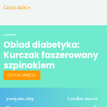
Czytaj dalej »
Obiad diabetyka:
Kurczak faszerowany
szpinakiem
CZYTAJ WIĘCEJ