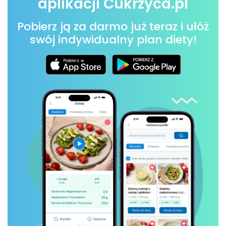
aplikacji Cukrzyca.pl
Pobierz ją za darmo już teraz i ułóż
swój indywidualny plan diety!