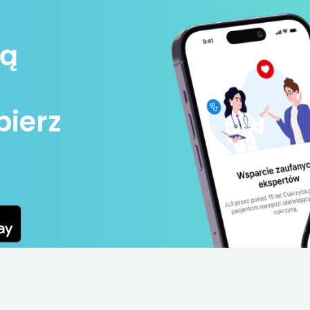
wą
bierz