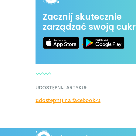
Zacznij skutecznie
zarządzać swoją cukr
UDOSTĘPNIJ ARTYKUŁ
udostępnij na facebook-u