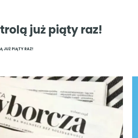
rolą już piąty raz!
JUŻ PIĄTY RAZ!