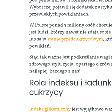
Wyborczej pojawił się dodatek z artyku
przewlekłych powikłaniach.
W Polsce ponad 3 miliony osób choruj
jest ludzi, którzy nawet nie zdają sobie
lub są w
stanie przedcukrzycowym
, k
powikłań.
Stąd tak ważne jest podkreślanie wag
zdrowego stylu życia, opartego o zr
najlepiej, każdego z nas!
Rola indeksu i ładun
cukrzycy
Indeks glikemiczny
jest wyjątkowo waż