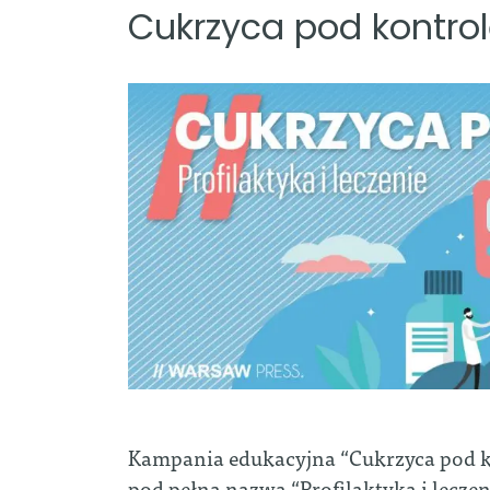
Cukrzyca pod kontrolą
Kampania edukacyjna “Cukrzyca pod ko
pod pełną nazwą “Profilaktyka i lecze