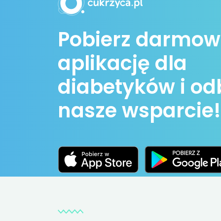
Pobierz darmo
aplikację dla
diabetyków i od
nasze wsparcie!