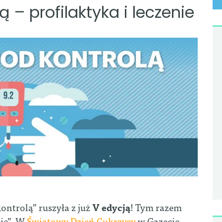
 – profilaktyka i leczenie
ntrolą” ruszyła z już
V edycją
! Tym razem
nie”. W
Światowy Dzień Cukrzycy
w Gazecie