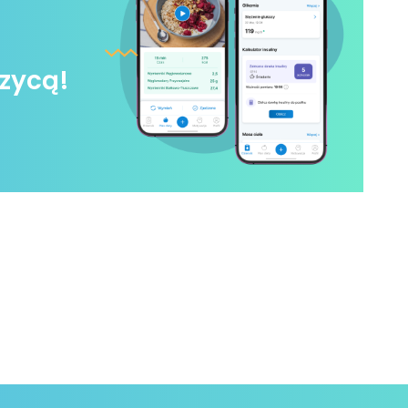
zycą!