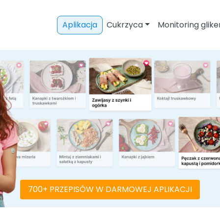
Aplikacja
Cukrzyca
Monitoring glike
700+ PRZEPISÓW W DARMOWEJ APLIKACJI