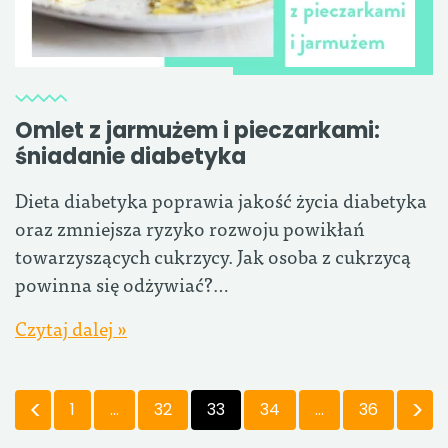
Omlet z jarmużem i pieczarkami:
śniadanie diabetyka
Dieta diabetyka poprawia jakość życia diabetyka
oraz zmniejsza ryzyko rozwoju powikłań
towarzyszących cukrzycy. Jak osoba z cukrzycą
powinna się odżywiać?…
Czytaj dalej »
1
…
32
33
34
…
36