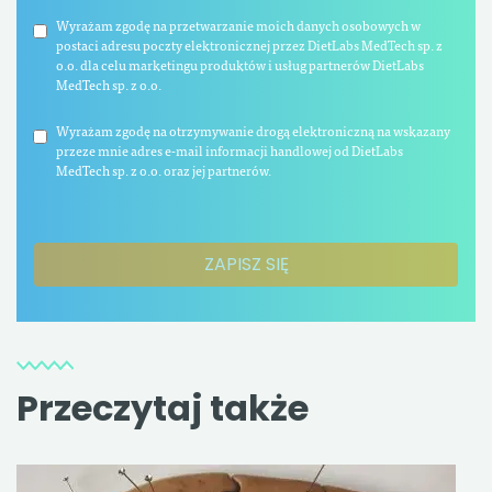
Wyrażam zgodę na przetwarzanie moich danych osobowych w
postaci adresu poczty elektronicznej przez DietLabs MedTech sp. z
o.o. dla celu marketingu produktów i usług partnerów DietLabs
MedTech sp. z o.o.
Wyrażam zgodę na otrzymywanie drogą elektroniczną na wskazany
przeze mnie adres e-mail informacji handlowej od DietLabs
MedTech sp. z o.o. oraz jej partnerów.
Przeczytaj także