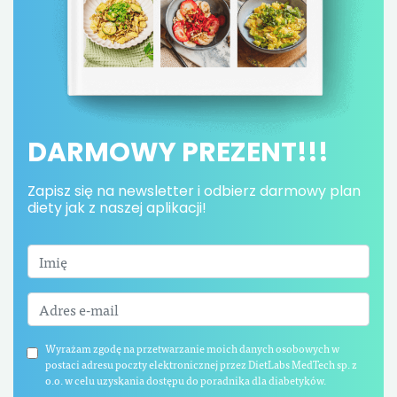
DARMOWY PREZENT!!!
Zapisz się na newsletter i odbierz darmowy plan
diety jak z naszej aplikacji!
Wyrażam zgodę na przetwarzanie moich danych osobowych w
postaci adresu poczty elektronicznej przez DietLabs MedTech sp. z
o.o. w celu uzyskania dostępu do poradnika dla diabetyków.